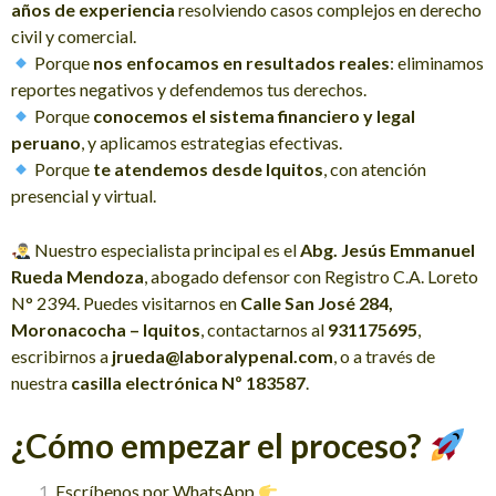
años de experiencia
resolviendo casos complejos en derecho
civil y comercial.
Porque
nos enfocamos en resultados reales
: eliminamos
reportes negativos y defendemos tus derechos.
Porque
conocemos el sistema financiero y legal
peruano
, y aplicamos estrategias efectivas.
Porque
te atendemos desde Iquitos
, con atención
presencial y virtual.
Nuestro especialista principal es el
Abg. Jesús Emmanuel
Rueda Mendoza
, abogado defensor con Registro C.A. Loreto
N° 2394. Puedes visitarnos en
Calle San José 284,
Moronacocha – Iquitos
, contactarnos al
931175695
,
escribirnos a
jrueda@laboralypenal.com
, o a través de
nuestra
casilla electrónica Nº 183587
.
¿Cómo empezar el proceso?
Escríbenos por WhatsApp