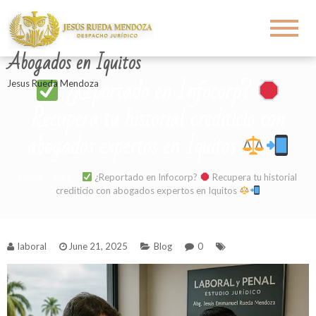
Abogados en Iquitos
¿Reportado en Infocorp?
Jesus Rueda Mendoza
Recupera tu historial crediticio con
abogados expertos en Iquitos
Home
>
Blog
>
¿Reportado en Infocorp?
Recupera tu historial
crediticio con abogados expertos en Iquitos
laboral
June 21, 2025
Blog
0