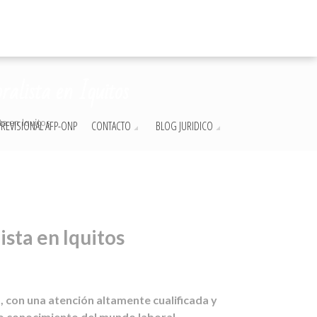
lista en Iquitos
 en Iquitos
REVISIONAL AFP-ONP
CONTACTO
BLOG JURIDICO
ta en Iquitos
 con una atención altamente cualificada y
do conocimiento del mundo laboral.