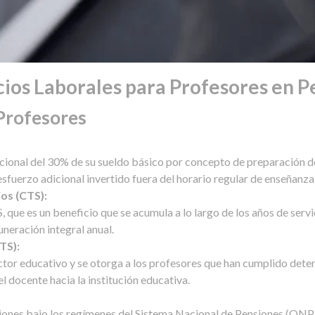
cios Laborales para Profesores en P
 Profesores
cional del 30% de su sueldo básico por concepto de preparación de
fuerzo adicional invertido fuera del horario regular de enseñanza
os (CTS):
que es un beneficio que se acumula a lo largo de los años de servici
uneración integral anual.
TS):
ector educativo y se otorga a los profesores que han cumplido det
l docente hacia la institución educativa.
ones bajo los regímenes del Sistema Nacional de Pensiones (ONP)