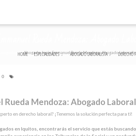
mmanuel Rueda Mendoza: Abogado Labora
ategorized
>
Abogado Jesús Emmanuel Rueda Mendoza: Abogado Laboralista
HOME
ESPECIALIDADES
ABOGADO LABORALISTA
DERECHO P
0
 Rueda Mendoza: Abogado Laboralis
erto en derecho laboral? ¡Tenemos la solución perfecta para ti!
ados en Iquitos, encontrarás el servicio que estás buscando,
mplia experiencia en los Tribunales de lo Social y un profun