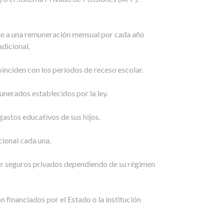
ale a una remuneración mensual por cada año
dicional.
inciden con los períodos de receso escolar.
nerados establecidos por la ley.
gastos educativos de sus hijos.
cional cada una.
por seguros privados dependiendo de su régimen
 financiados por el Estado o la institución