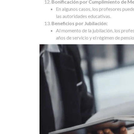
Bonificación por Cumplimiento de Me
En algunos casos, los profesores pued
las autoridades educativas.
Beneficios por Jubilación:
Al momento de la jubilación, los profe
años de servicio y el régimen de pensio