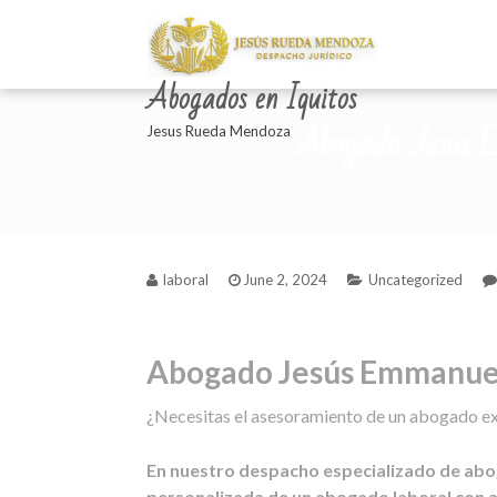
Abogados en Iquitos
Abogado Jesús E
Jesus Rueda Mendoza
Home
>
Unc
laboral
June 2, 2024
Uncategorized
Abogado Jesús Emmanuel
¿Necesitas el asesoramiento de un abogado exp
En nuestro despacho especializado de abog
personalizada de un abogado laboral con a