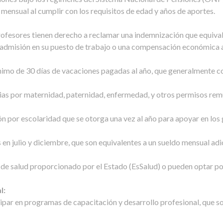
mensual al cumplir con los requisitos de edad y años de aportes.
 profesores tienen derecho a reclamar una indemnización que equiv
eadmisión en su puesto de trabajo o una compensación económica a
nimo de 30 días de vacaciones pagadas al año, que generalmente co
cias por maternidad, paternidad, enfermedad, y otros permisos remu
n por escolaridad que se otorga una vez al año para apoyar en los 
 en julio y diciembre, que son equivalentes a un sueldo mensual adi
 de salud proporcionado por el Estado (EsSalud) o pueden optar 
l:
ipar en programas de capacitación y desarrollo profesional, que son